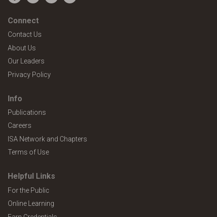
Facebook
Twitter
YouTube
LinkedIn
Connect
Contact Us
About Us
Our Leaders
Privacy Policy
Info
Publications
Careers
ISA Network and Chapters
Terms of Use
Helpful Links
For the Public
Online Learning
Earn Credentials