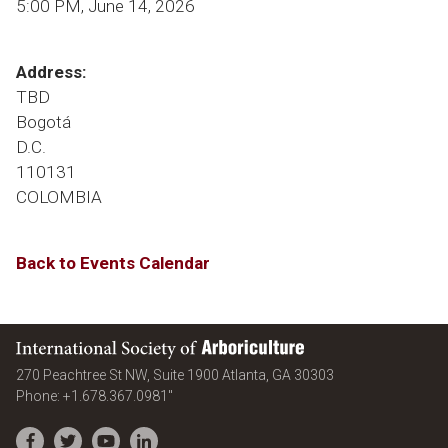
5:00 PM, June 14, 2026
Address:
TBD
Bogotá
D.C.
110131
COLOMBIA
Back to Events Calendar
International Society of Arboriculture
United States
270 Peachtree St NW, Suite 1900
Atlanta
,
GA
30303
Phone:
+1.678.367.0981"